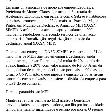
Em mais uma iniciativa de apoio aos empreendedores, a
Prefeitura de Montes Claros, por meio da Secretaria de
Aceleração Econômica, em parceria com o Sebrae e instituições
parceiras, promoveu no dia 27 de maio, na Praça do Major
Prates, um Mutirão da Declaração Anual do MEI (DASN-
SIMEI). A ação gratuita atendeu aproximadamente 200
microempreendedores, oferecendo serviços de orientação
empresarial, formalização, regularização e emissão da
declaração anual (DASN-MEI).
O prazo para entrega da DASN-SIMEI se encerrou em 31 de
maio, mas os MEIs que não enviaram a declaração ainda
podem se regularizar. Entretanto, há multa de 2% ao mês de
atraso, limitada a 20%, com valor mínimo de R$ 50. Além da
multa, deixar de entregar a declaração por mais de 90 dias pode
tornar o CNPJ inapto, o que impede a emissão de notas fiscais,
cancela licenças e alvarás e transfere as dívidas da empresa para
o CPF do responsável.
Direitos garantidos ao MEI
Manter-se regular permite ao MEI acesso a benefícios
previdenciários, como aposentadoria, auxílio por incapacidade
temporária, salário-maternidade e pensão por morte. O regime