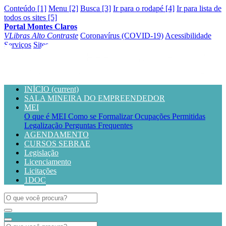
Conteúdo [1]
Menu [2]
Busca [3]
Ir para o rodapé [4]
Ir para lista de
todos os sites [5]
Portal Montes Claros
VLibras
Alto Contraste
Coronavírus (COVID-19)
Acessibilidade
Serviços
Sites
INÍCIO
(current)
SALA MINEIRA DO EMPREENDEDOR
MEI
O que é MEI
Como se Formalizar
Ocupações Permitidas
Legalização
Perguntas Frequentes
AGENDAMENTO
CURSOS SEBRAE
Legislação
Licenciamento
Licitações
1DOC