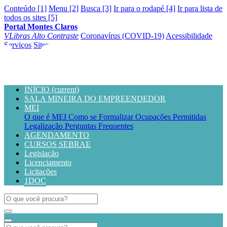
Conteúdo [1]
Menu [2]
Busca [3]
Ir para o rodapé [4]
Ir para lista de
todos os sites [5]
Portal Montes Claros
VLibras
Alto Contraste
Coronavírus (COVID-19)
Acessibilidade
Serviços
Sites
INÍCIO
(current)
SALA MINEIRA DO EMPREENDEDOR
MEI
O que é MEI
Como se Formalizar
Ocupações Permitidas
Legalização
Perguntas Frequentes
AGENDAMENTO
CURSOS SEBRAE
Legislação
Licenciamento
Licitações
1DOC