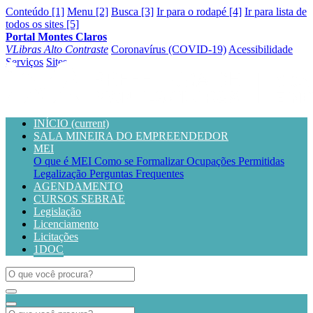
Conteúdo [1]
Menu [2]
Busca [3]
Ir para o rodapé [4]
Ir para lista de
todos os sites [5]
Portal Montes Claros
VLibras
Alto Contraste
Coronavírus (COVID-19)
Acessibilidade
Serviços
Sites
INÍCIO
(current)
SALA MINEIRA DO EMPREENDEDOR
MEI
O que é MEI
Como se Formalizar
Ocupações Permitidas
Legalização
Perguntas Frequentes
AGENDAMENTO
CURSOS SEBRAE
Legislação
Licenciamento
Licitações
1DOC